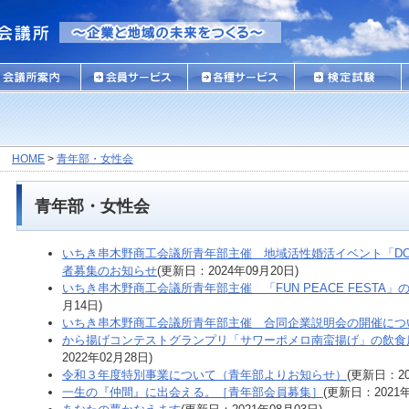
HOME
>
青年部・女性会
青年部・女性会
いちき串木野商工会議所青年部主催 地域活性婚活イベント「DOK
者募集のお知らせ
(更新日：2024年09月20日)
いちき串木野商工会議所青年部主催 「FUN PEACE FESTA
月14日)
いちき串木野商工会議所青年部主催 合同企業説明会の開催につ
から揚げコンテストグランプリ「サワーポメロ南蛮揚げ」の飲食
2022年02月28日)
令和３年度特別事業について（青年部よりお知らせ）
(更新日：20
一生の『仲間』に出会える。［青年部会員募集］
(更新日：2021年